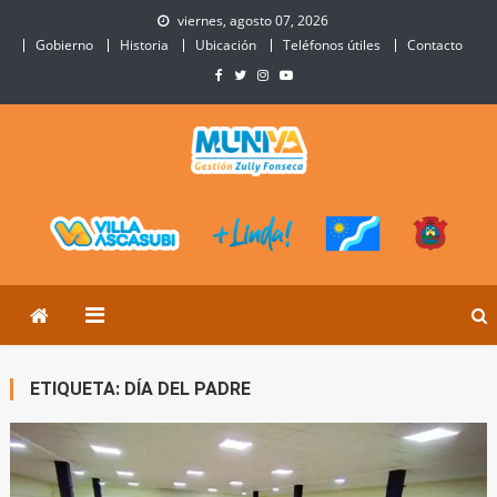
Skip
viernes, agosto 07, 2026
to
Gobierno
Historia
Ubicación
Teléfonos útiles
Contacto
content
Municipalidad de Villa
Sitio Oficial de Villa Ascasubi
Ascasubi
ETIQUETA:
DÍA DEL PADRE