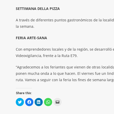
SETTIMANA DELLA PIZZA
A través de diferentes puntos gastronómicos de la locali
la semana.
FERIA ARTE-SANA
Con emprendedores locales y de la región, se desarrolló 
Videovigilancia, frente a la Ruta E79.
“Agradecemos a los feriantes que vienen de otras localid
ponen mucha onda a lo que hacen. El viernes fue un lindo 
ruta. Vamos a seguir con la feria los fines de semana largo
Share this:
Click
Click
Click
Click
Click
to
to
to
to
to
share
share
share
share
email
on
on
on
on
a
Twitter
Facebook
LinkedIn
WhatsApp
link