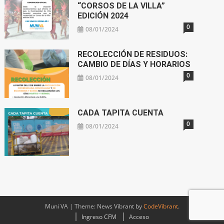
“CORSOS DE LA VILLA”
EDICIÓN 2024
0
08/01/2024
RECOLECCIÓN DE RESIDUOS:
CAMBIO DE DÍAS Y HORARIOS
0
08/01/2024
CADA TAPITA CUENTA
0
08/01/2024
Muni VA
|
Theme: News Vibrant by
CodeVibrant
.
Ingreso CFM
Acceso