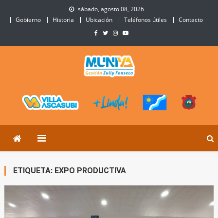
Skip
sábado, agosto 08, 2026
to
Gobierno
Historia
Ubicación
Teléfonos útiles
Contacto
content
Municipalidad de Villa
Sitio Oficial de Villa Ascasubi
Ascasubi
ETIQUETA:
EXPO PRODUCTIVA