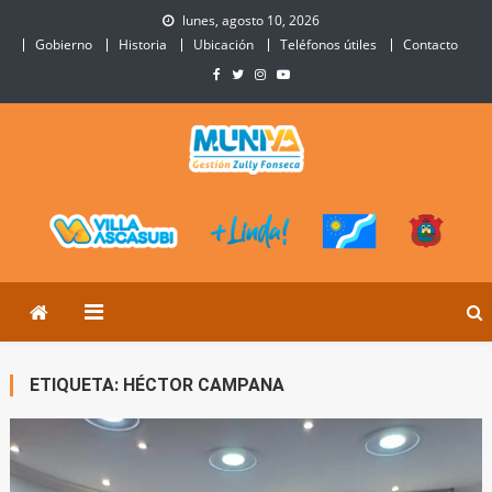
Skip
lunes, agosto 10, 2026
to
Gobierno
Historia
Ubicación
Teléfonos útiles
Contacto
content
Municipalidad de Villa
Sitio Oficial de Villa Ascasubi
Ascasubi
ETIQUETA:
HÉCTOR CAMPANA