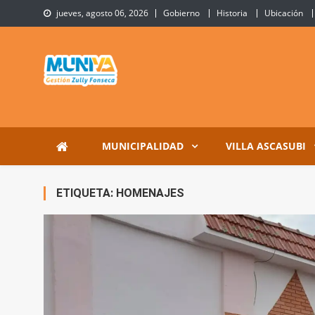
Skip
jueves, agosto 06, 2026
Gobierno
Historia
Ubicación
to
content
Municipalidad de Villa 
Sitio Oficial de Villa Ascasubi
MUNICIPALIDAD
VILLA ASCASUBI
ETIQUETA:
HOMENAJES