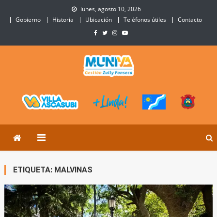
Skip
lunes, agosto 10, 2026
to
Gobierno
Historia
Ubicación
Teléfonos útiles
Contacto
content
Municipalidad de Villa
Sitio Oficial de Villa Ascasubi
Ascasubi
ETIQUETA:
MALVINAS