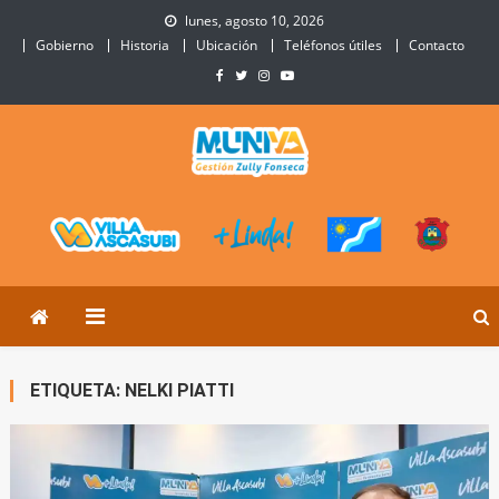
Skip
lunes, agosto 10, 2026
to
Gobierno
Historia
Ubicación
Teléfonos útiles
Contacto
content
Municipalidad de Villa
Sitio Oficial de Villa Ascasubi
Ascasubi
ETIQUETA:
NELKI PIATTI