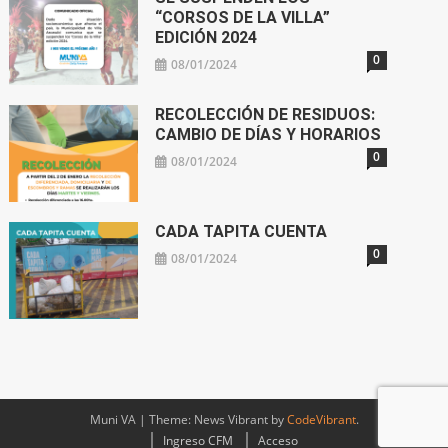
“CORSOS DE LA VILLA”
EDICIÓN 2024
0
08/01/2024
RECOLECCIÓN DE RESIDUOS:
CAMBIO DE DÍAS Y HORARIOS
0
08/01/2024
CADA TAPITA CUENTA
0
08/01/2024
Muni VA
|
Theme: News Vibrant by
CodeVibrant
.
Ingreso CFM
Acceso