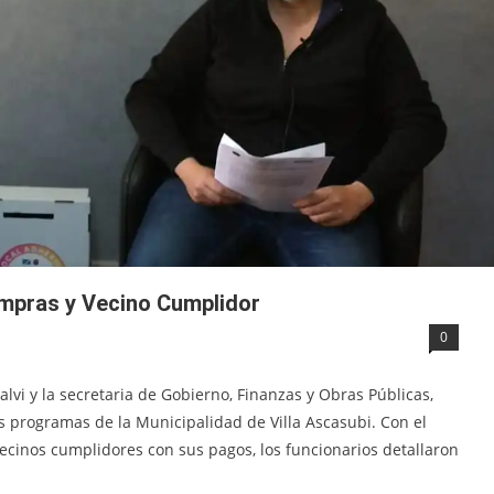
mpras y Vecino Cumplidor
0
lvi y la secretaria de Gobierno, Finanzas y Obras Públicas,
 programas de la Municipalidad de Villa Ascasubi. Con el
vecinos cumplidores con sus pagos, los funcionarios detallaron