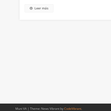
Leer más
Muni VA
|
Theme: News Vibrant by
CodeVibrant
.