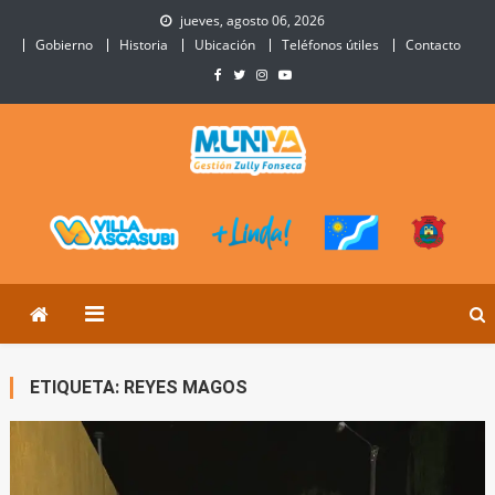
Skip
jueves, agosto 06, 2026
to
Gobierno
Historia
Ubicación
Teléfonos útiles
Contacto
content
Municipalidad de Villa
Sitio Oficial de Villa Ascasubi
Ascasubi
ETIQUETA:
REYES MAGOS