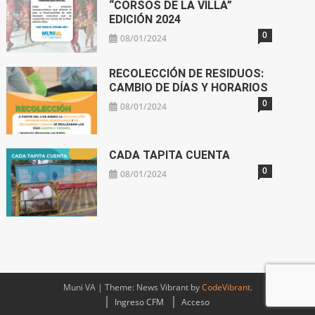
“CORSOS DE LA VILLA”
EDICIÓN 2024
0
08/01/2024
RECOLECCIÓN DE RESIDUOS:
CAMBIO DE DÍAS Y HORARIOS
0
08/01/2024
CADA TAPITA CUENTA
0
08/01/2024
Muni VA
|
Theme: News Vibrant by
CodeVibrant
.
Ingreso CFM
Acceso