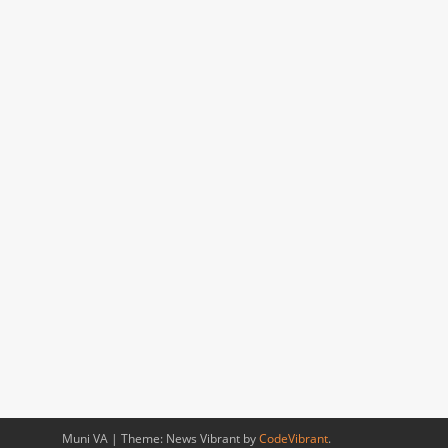
Muni VA
|
Theme: News Vibrant by
CodeVibrant
.