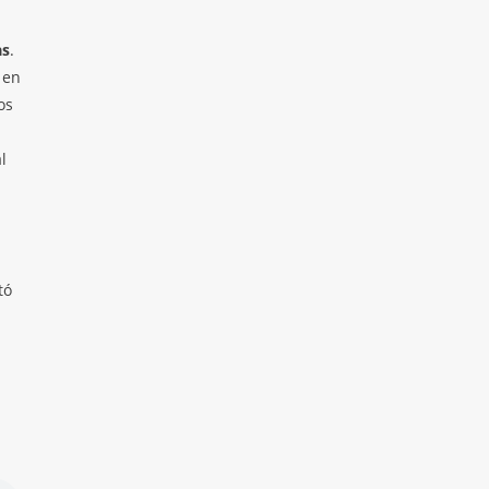
as
.
 en
os
l
tó