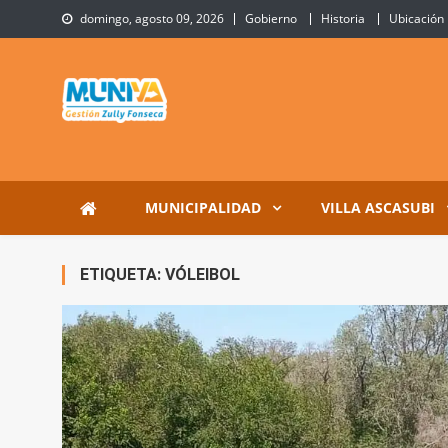
Skip
domingo, agosto 09, 2026
Gobierno
Historia
Ubicación
to
content
Municipalidad de Villa 
Sitio Oficial de Villa Ascasubi
MUNICIPALIDAD
VILLA ASCASUBI
ETIQUETA:
VÓLEIBOL