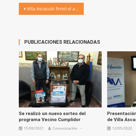
Navegación
Villa Ascasubi firmó el acuerdo para emitir el carnet de manipulación de alimentos
de
entradas
PUBLICACIONES RELACIONADAS
Se realizó un nuevo sorteo del
Presentación
programa Vecino Cumplidor
de Villa Asca
15/09/2021
Comunicación
12/05/2020