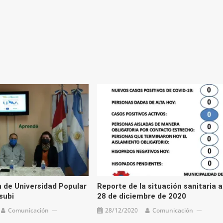
flecha
arriba/
para
aument
o
disminu
el
volume
 de Universidad Popular
Reporte de la situación sanitaria a
subi
28 de diciembre de 2020
Comunicación
28/12/2020
Comunicación