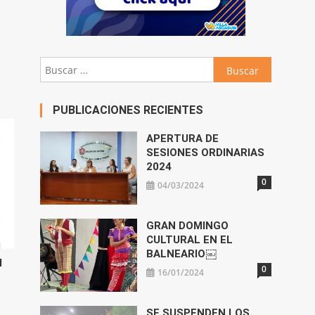
abajo
Buscar:
ar
ir
PUBLICACIONES RECIENTES
n.
APERTURA DE
SESIONES ORDINARIAS
2024
0
04/03/2024
GRAN DOMINGO
CULTURAL EN EL
BALNEARIO￼
l
0
16/01/2024
SE SUSPENDEN LOS