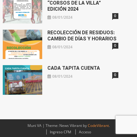
“CORSOS DE LA VILLA”
EDICIÓN 2024
0
08/01/2024
RECOLECCIÓN DE RESIDUOS:
CAMBIO DE DÍAS Y HORARIOS
0
08/01/2024
CADA TAPITA CUENTA
0
08/01/2024
Muni VA
|
Theme: News Vibrant by
CodeVibrant
.
Ingreso CFM
Acceso