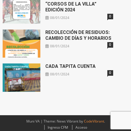
“CORSOS DE LA VILLA”
EDICIÓN 2024
0
08/01/2024
RECOLECCIÓN DE RESIDUOS:
CAMBIO DE DÍAS Y HORARIOS
0
08/01/2024
CADA TAPITA CUENTA
0
08/01/2024
Muni VA
|
Theme: News Vibrant by
CodeVibrant
.
Ingreso CFM
Acceso