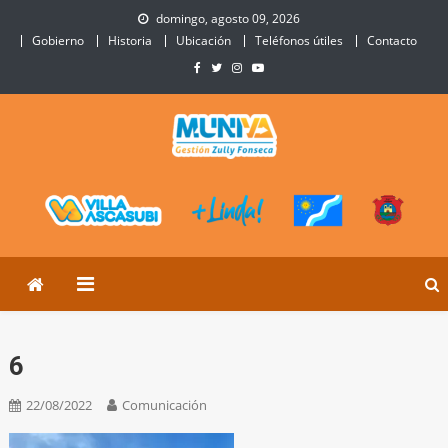
Skip
domingo, agosto 09, 2026
to
Gobierno
Historia
Ubicación
Teléfonos útiles
Contacto
content
Municipalidad de Villa
Sitio Oficial de Villa Ascasubi
Ascasubi
6
22/08/2022
Comunicación