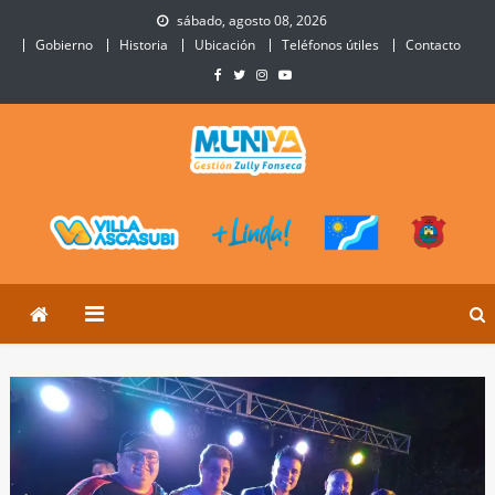
Skip
sábado, agosto 08, 2026
to
Gobierno
Historia
Ubicación
Teléfonos útiles
Contacto
content
Municipalidad de Villa
Sitio Oficial de Villa Ascasubi
Ascasubi