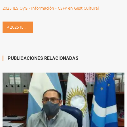
2025 IES OyG - Información - CSFP en Gest Cultural
Navegación
2025 IES OyG – Información – CSFP en Gest Cultural
de
entradas
PUBLICACIONES RELACIONADAS