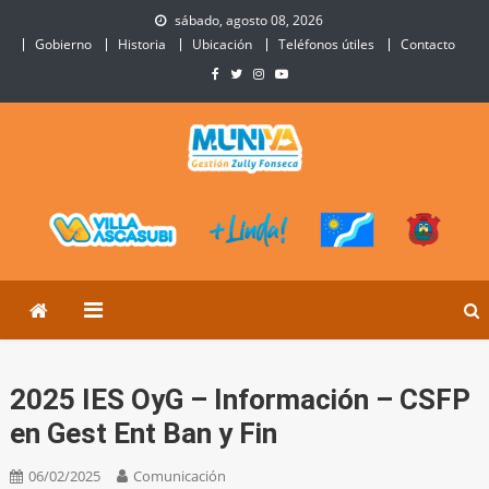
Skip
sábado, agosto 08, 2026
to
Gobierno
Historia
Ubicación
Teléfonos útiles
Contacto
content
Municipalidad de Villa
Sitio Oficial de Villa Ascasubi
Ascasubi
2025 IES OyG – Información – CSFP
en Gest Ent Ban y Fin
06/02/2025
Comunicación