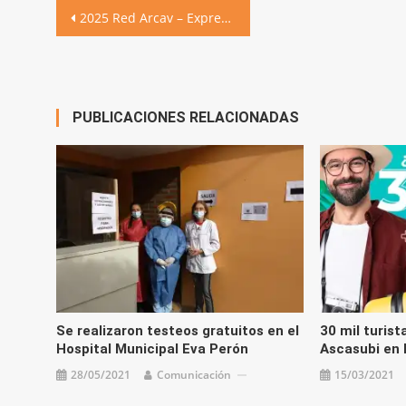
Navegación
2025 Red Arcav – Express – Dip en Secretariado Ejecutivo Express CU (6)
de
entradas
PUBLICACIONES RELACIONADAS
Se realizaron testeos gratuitos en el
30 mil turist
Hospital Municipal Eva Perón
Ascasubi en
28/05/2021
Comunicación
15/03/2021