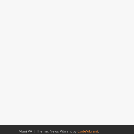
Muni VA
|
Theme: News Vibrant by
CodeVibrant
.