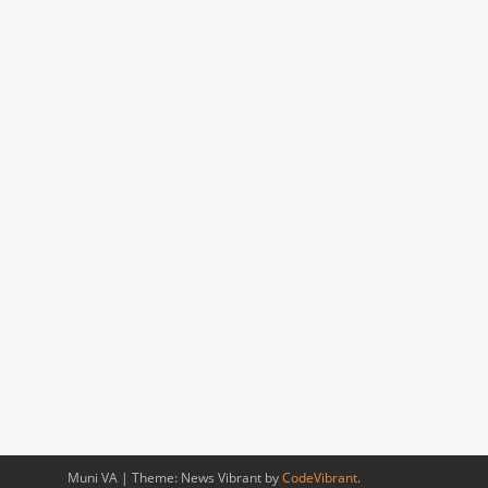
Muni VA
|
Theme: News Vibrant by
CodeVibrant
.