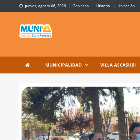
Skip
jueves, agosto 06, 2026
Gobierno
Historia
Ubicación
to
content
Municipalidad de Villa 
Sitio Oficial de Villa Ascasubi
MUNICIPALIDAD
VILLA ASCASUBI