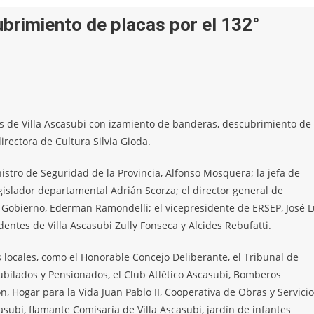
brimiento de placas por el 132°
os de Villa Ascasubi con izamiento de banderas, descubrimiento de
rectora de Cultura Silvia Gioda.
istro de Seguridad de la Provincia, Alfonso Mosquera; la jefa de
 legislador departamental Adrián Scorza; el director general de
de Gobierno, Ederman Ramondelli; el vicepresidente de ERSEP, José L
dentes de Villa Ascasubi Zully Fonseca y Alcides Rebufatti.
 locales, como el Honorable Concejo Deliberante, el Tribunal de
Jubilados y Pensionados, el Club Atlético Ascasubi, Bomberos
n, Hogar para la Vida Juan Pablo II, Cooperativa de Obras y Servici
casubi, flamante Comisaría de Villa Ascasubi, jardín de infantes