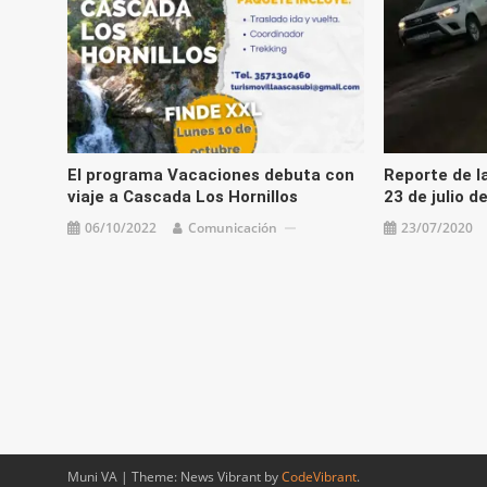
El programa Vacaciones debuta con
Reporte de la
viaje a Cascada Los Hornillos
23 de julio d
06/10/2022
Comunicación
23/07/2020
Muni VA
|
Theme: News Vibrant by
CodeVibrant
.