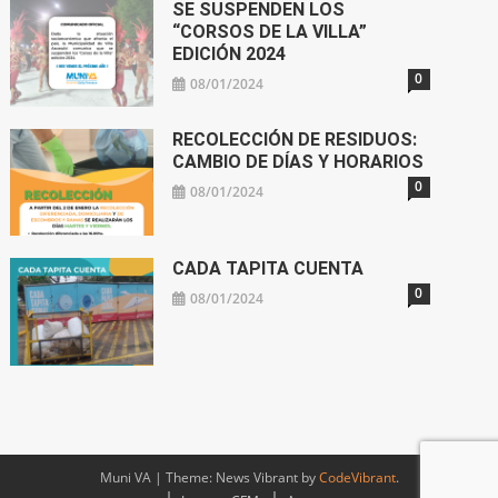
SE SUSPENDEN LOS
“CORSOS DE LA VILLA”
EDICIÓN 2024
0
08/01/2024
RECOLECCIÓN DE RESIDUOS:
CAMBIO DE DÍAS Y HORARIOS
0
08/01/2024
CADA TAPITA CUENTA
0
08/01/2024
Muni VA
|
Theme: News Vibrant by
CodeVibrant
.