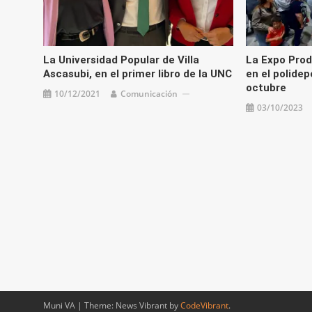
La Universidad Popular de Villa
La Expo Prod
Ascasubi, en el primer libro de la UNC
en el polidep
octubre
10/12/2021
Comunicación
03/10/2023
Muni VA
|
Theme: News Vibrant by
CodeVibrant
.