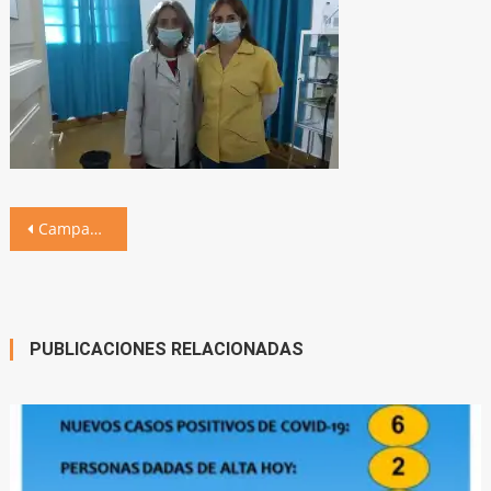
Navegación
Campaña de Papanicolau en el Centro APS
de
entradas
PUBLICACIONES RELACIONADAS