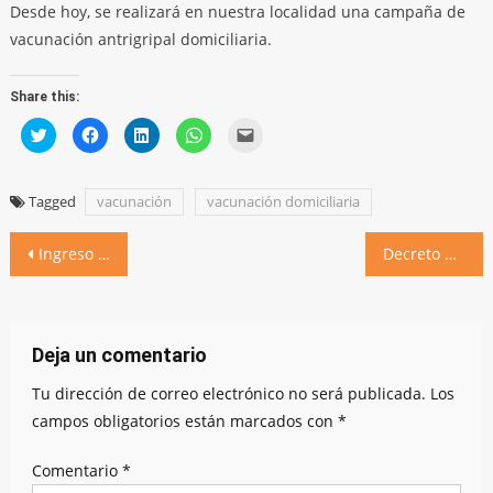
Desde hoy, se realizará en nuestra localidad una campaña de
vacunación antrigripal domiciliaria.
Share this:
Click
Click
Click
Click
Click
to
to
to
to
to
share
share
share
share
email
on
on
on
on
a
Twitter
Facebook
LinkedIn
WhatsApp
link
(Opens
(Opens
(Opens
(Opens
to
Tagged
vacunación
vacunación domiciliaria
in
in
in
in
a
new
new
new
new
friend
window)
window)
window)
window)
(Opens
Navegación
in
Ingreso Familiar de Emergencia: solicitá su trámite
Decreto N° 45/2020: corte de paso domiciliario
new
window)
de
entradas
Deja un comentario
Tu dirección de correo electrónico no será publicada.
Los
campos obligatorios están marcados con
*
Comentario
*