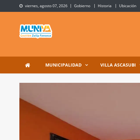
Skip
viernes, agosto 07, 2026
Gobierno
Historia
Ubicación
to
content
Municipalidad de Villa 
Sitio Oficial de Villa Ascasubi
MUNICIPALIDAD
VILLA ASCASUBI