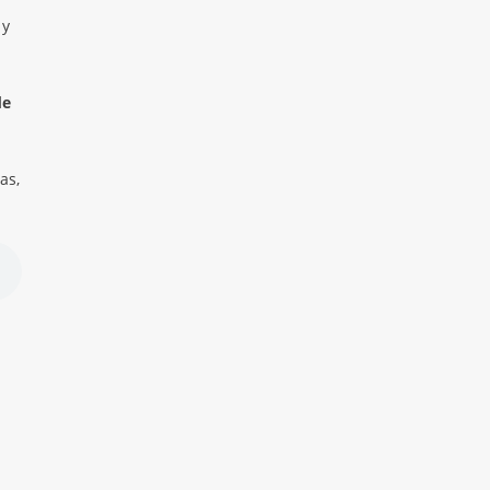
 y
de
as,