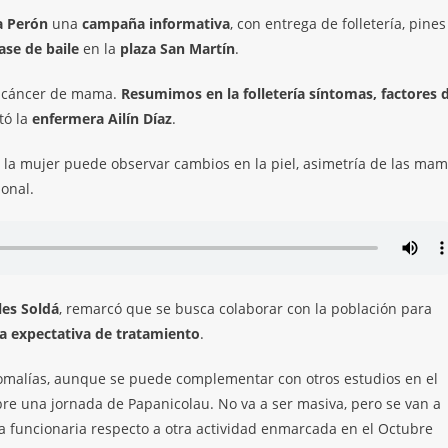
a Perón
una
campaña informativa
, con entrega de folletería, pines
lase de baile
en la
plaza San Martín
.
l cáncer de mama.
Resumimos en la folletería síntomas, factores 
tó la
enfermera Ailín Díaz
.
, la mujer puede observar cambios en la piel, asimetría de las mam
ional.
les Soldá
, remarcó que se busca colaborar con la población para
a expectativa de tratamiento
.
omalías, aunque se puede complementar con otros estudios en el
re una jornada de Papanicolau. No va a ser masiva, pero se van a
la funcionaria respecto a otra actividad enmarcada en el Octubre