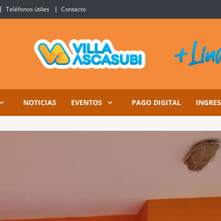
Teléfonos útiles
Contacto
Ascasubi
NOTICIAS
EVENTOS
PAGO DIGITAL
INGRE