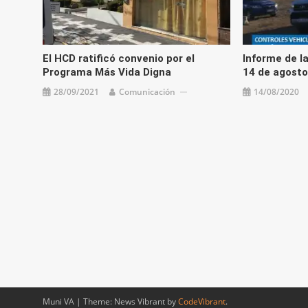
El HCD ratificó convenio por el
Informe de la
Programa Más Vida Digna
14 de agosto
28/09/2021
Comunicación
14/08/2020
Muni VA
|
Theme: News Vibrant by
CodeVibrant
.