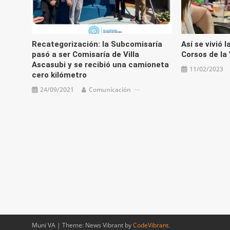
Recategorización: la Subcomisaría
Así se vivió 
pasó a ser Comisaría de Villa
Corsos de la 
Ascasubi y se recibió una camioneta
11/02/2023
cero kilómetro
24/09/2021
Comunicación
Muni VA
|
Theme: News Vibrant by
CodeVibrant
.