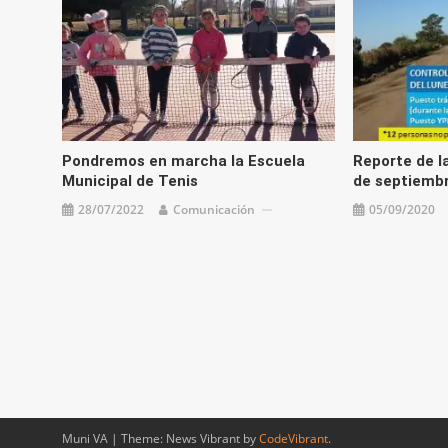
Pondremos en marcha la Escuela
Reporte de la
Municipal de Tenis
de septiemb
28/07/2022
Comunicación
05/09/2020
Muni VA
|
Theme: News Vibrant by
CodeVibrant
.