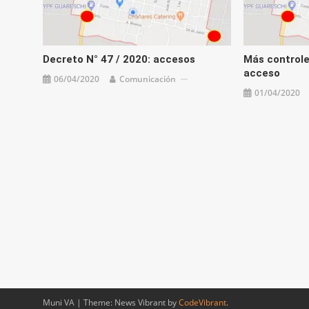
Decreto N° 47 / 2020: accesos
Más controle
acceso
06/04/2020
Comunicación
01/04/2020
Muni VA
|
Theme: News Vibrant by
CodeVibrant
.