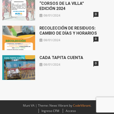
“CORSOS DE LA VILLA”
EDICIÓN 2024
0
08/01/2024
RECOLECCIÓN DE RESIDUOS:
CAMBIO DE DÍAS Y HORARIOS
0
08/01/2024
CADA TAPITA CUENTA
0
08/01/2024
Muni VA
|
Theme: News Vibrant by
CodeVibrant
.
Ingreso CFM
Acceso