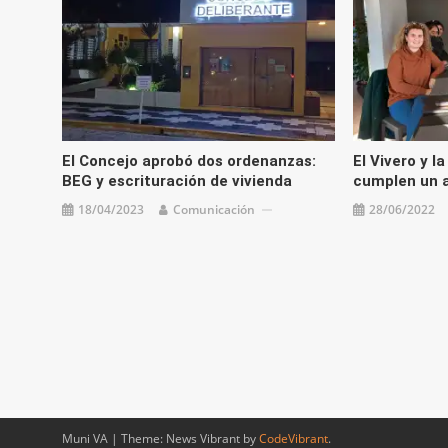
El Concejo aprobó dos ordenanzas:
El Vivero y l
BEG y escrituración de vivienda
cumplen un 
18/04/2023
Comunicación
28/06/2022
Muni VA
|
Theme: News Vibrant by
CodeVibrant
.