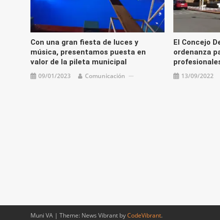
Con una gran fiesta de luces y
El Concejo D
música, presentamos puesta en
ordenanza p
valor de la pileta municipal
profesionales
09/01/2023
Comunicación
13/09/2022
Muni VA
|
Theme: News Vibrant by
CodeVibrant
.