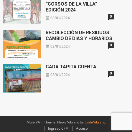
“CORSOS DE LA VILLA”
EDICIÓN 2024
0
08/01/2024
RECOLECCIÓN DE RESIDUOS:
CAMBIO DE DÍAS Y HORARIOS
0
08/01/2024
CADA TAPITA CUENTA
0
08/01/2024
Muni VA
|
Theme: News Vibrant by
CodeVibrant
.
Ingreso CFM
Acceso