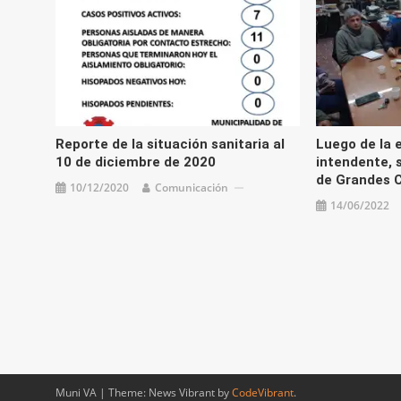
Reporte de la situación sanitaria al
Luego de la e
10 de diciembre de 2020
intendente, 
de Grandes 
10/12/2020
Comunicación
14/06/2022
Muni VA
|
Theme: News Vibrant by
CodeVibrant
.