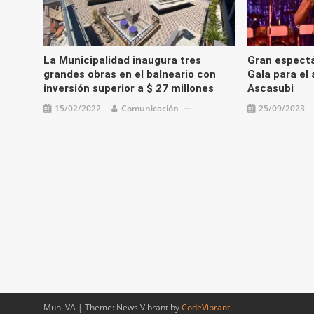
La Municipalidad inaugura tres
Gran espectá
grandes obras en el balneario con
Gala para el 
inversión superior a $ 27 millones
Ascasubi
15/02/2022
Comunicación
25/09/2023
Muni VA
|
Theme: News Vibrant by
CodeVibrant
.