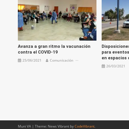
Avanza a gran ritmo la vacunación
Disposicione
contra el COVID-19
para eventos 
en espacios 
25/06/2021
Comunicación
26/03/2021
Muni VA
|
Theme: News Vibrant by
CodeVibrant
.