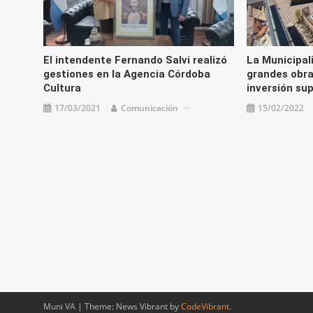
El intendente Fernando Salvi realizó
La Municipal
gestiones en la Agencia Córdoba
grandes obra
Cultura
inversión sup
17/03/2021
Comunicación
15/02/2022
Muni VA
|
Theme: News Vibrant by
CodeVibrant
.