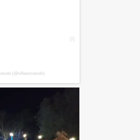
casubi (@villaascasubi)