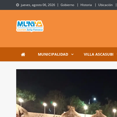
Skip
jueves, agosto 06, 2026
Gobierno
Historia
Ubicación
to
content
Municipalidad de Villa 
Sitio Oficial de Villa Ascasubi
MUNICIPALIDAD
VILLA ASCASUBI