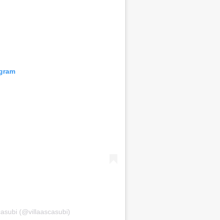
agram
casubi (@villaascasubi)