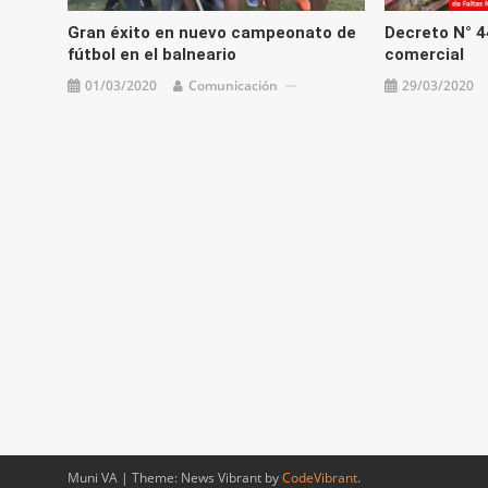
Gran éxito en nuevo campeonato de
Decreto N° 4
fútbol en el balneario
comercial
01/03/2020
Comunicación
29/03/2020
Muni VA
|
Theme: News Vibrant by
CodeVibrant
.