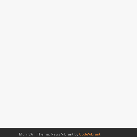
Muni VA
|
Theme: News Vibrant by
CodeVibrant
.