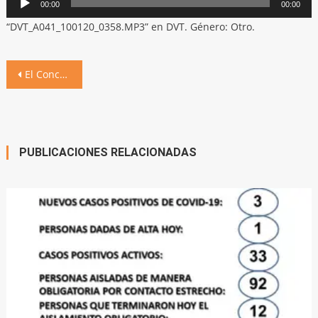
00:00
00:00
de
“DVT_A041_100120_0358.MP3” en DVT. Género: Otro.
audio
Navegación
El Concejo aprobó tres ordenanzas: adelanto de coparticipación, obra en hospital y beca estudiantil
de
entradas
PUBLICACIONES RELACIONADAS