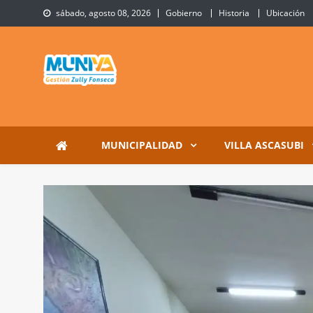
Skip
sábado, agosto 08, 2026
Gobierno
Historia
Ubicación
to
content
Municipalidad de Villa 
Sitio Oficial de Villa Ascasubi
MUNICIPALIDAD
VILLA ASCASUBI