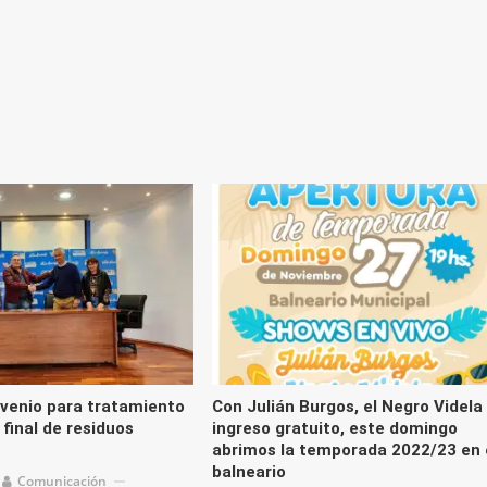
flecha
arriba/
para
aument
o
disminu
el
volume
venio para tratamiento
Con Julián Burgos, el Negro Videla
 final de residuos
ingreso gratuito, este domingo
abrimos la temporada 2022/23 en 
balneario
Comunicación