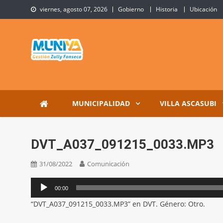
Skip
viernes, agosto 07, 2026
Gobierno
Historia
Ubicación
to
content
Municipalidad de Villa 
Sitio Oficial de Villa Ascasubi
MUNICIPALIDAD
VILLA ASCASUBI
DVT_A037_091215_0033.MP3
31/08/2022
Comunicación
Reproductor
00:00
de
“DVT_A037_091215_0033.MP3” en DVT. Género: Otro.
audio