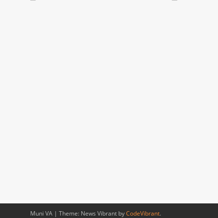
Muni VA
|
Theme: News Vibrant by
CodeVibrant
.