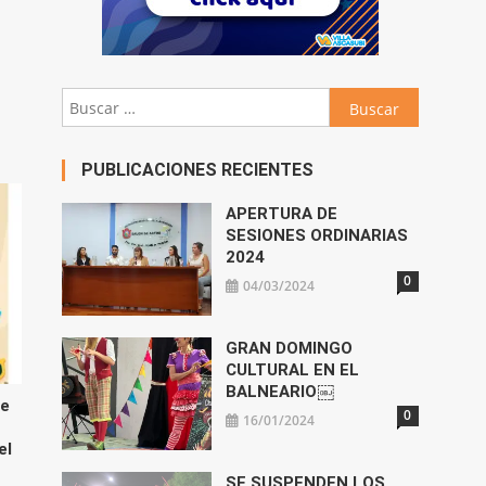
abajo
Buscar:
ar
ir
PUBLICACIONES RECIENTES
n.
APERTURA DE
SESIONES ORDINARIAS
2024
0
04/03/2024
GRAN DOMINGO
CULTURAL EN EL
BALNEARIO￼
 e
0
16/01/2024
el
SE SUSPENDEN LOS