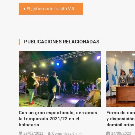
Navegación
El gobernador visitó Villa Ascasubi y habilitó el gas natural en Grupo Ckoos
de
entradas
PUBLICACIONES RELACIONADAS
Con un gran espectáculo, cerramos
Firma de con
la temporada 2021/22 en el
y disposición
balneario
domiciliarios
28/03/2022
Comunicación
24/08/2023