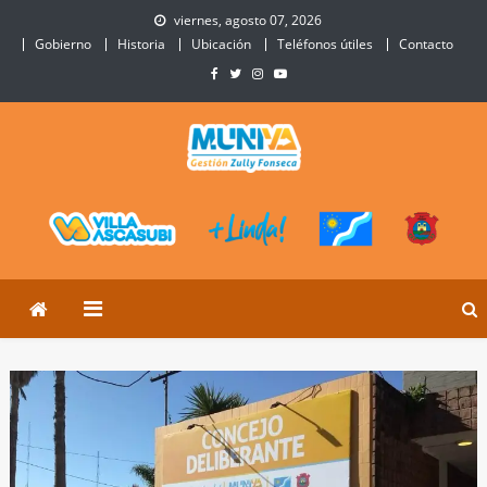
Skip
viernes, agosto 07, 2026
to
Gobierno
Historia
Ubicación
Teléfonos útiles
Contacto
content
Municipalidad de Villa
Sitio Oficial de Villa Ascasubi
Ascasubi