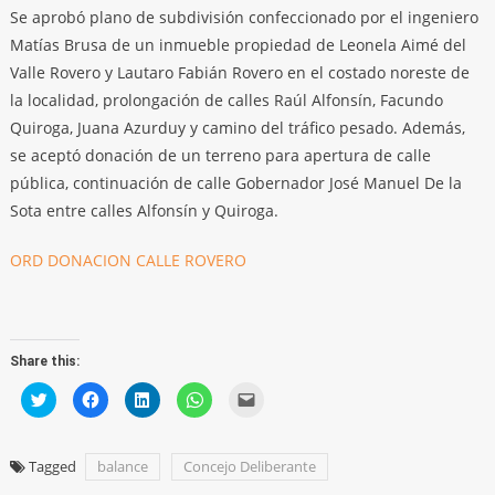
Se aprobó plano de subdivisión confeccionado por el ingeniero
Matías Brusa de un inmueble propiedad de Leonela Aimé del
Valle Rovero y Lautaro Fabián Rovero en el costado noreste de
la localidad, prolongación de calles Raúl Alfonsín, Facundo
Quiroga, Juana Azurduy y camino del tráfico pesado. Además,
se aceptó donación de un terreno para apertura de calle
pública, continuación de calle Gobernador José Manuel De la
Sota entre calles Alfonsín y Quiroga.
ORD DONACION CALLE ROVERO
Share this:
Click
Click
Click
Click
Click
to
to
to
to
to
share
share
share
share
email
on
on
on
on
a
Twitter
Facebook
LinkedIn
WhatsApp
link
(Opens
(Opens
(Opens
(Opens
to
Tagged
balance
Concejo Deliberante
in
in
in
in
a
new
new
new
new
friend