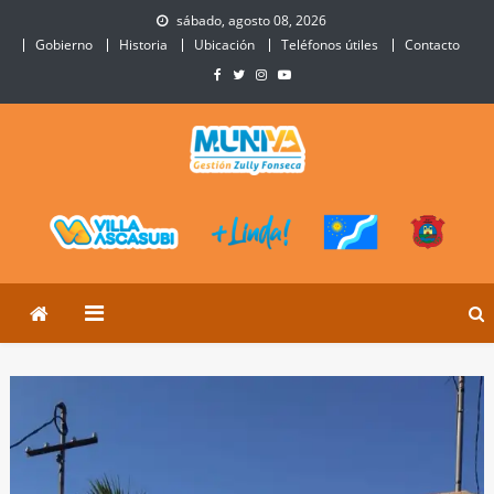
Skip
sábado, agosto 08, 2026
to
Gobierno
Historia
Ubicación
Teléfonos útiles
Contacto
content
Municipalidad de Villa
Sitio Oficial de Villa Ascasubi
Ascasubi