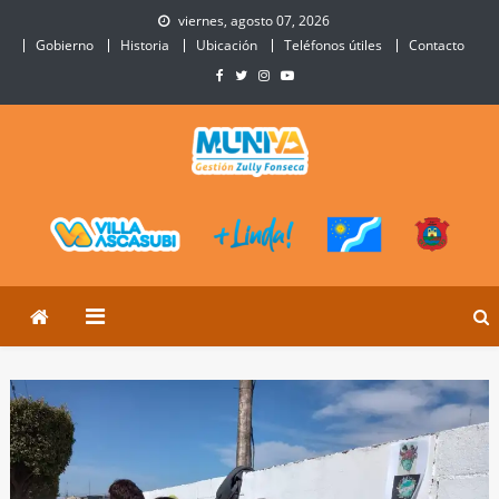
Skip
viernes, agosto 07, 2026
to
Gobierno
Historia
Ubicación
Teléfonos útiles
Contacto
content
Municipalidad de Villa
Sitio Oficial de Villa Ascasubi
Ascasubi