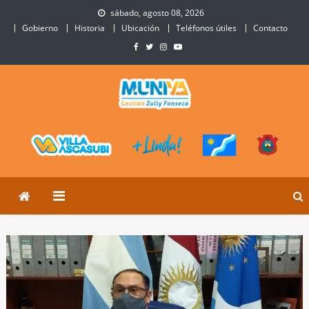
Skip
sábado, agosto 08, 2026
to
Gobierno
Historia
Ubicación
Teléfonos útiles
Contacto
content
Municipalidad de Villa
Sitio Oficial de Villa Ascasubi
Ascasubi